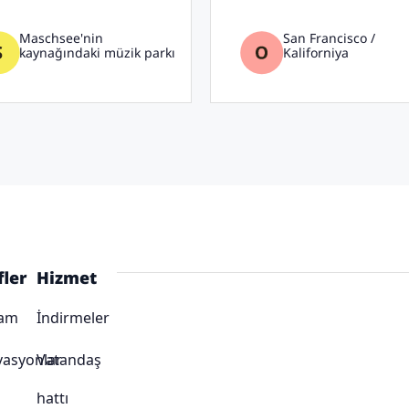
Maschsee'nin
San Francisco /
kaynağındaki müzik parkı
Kaliforniya
fler
Hizmet
ram
İndirmeler
vasyonlar
Vatandaş
hattı