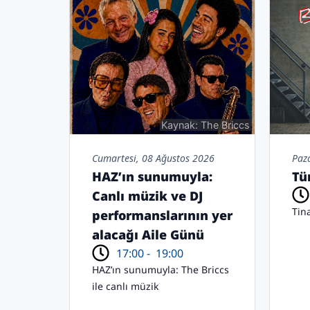
Kaynak: The Briccs
Cumartesi, 08 Ağustos 2026
Paz
HAZ’ın sunumuyla:
Tü
Canlı müzik ve DJ
Tin
performanslarının yer
alacağı Aile Günü
17:00 -
19:00
HAZ’ın sunumuyla: The Briccs
ile canlı müzik