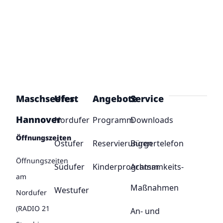
Maschseefest
Ufer
Angebote
Service
Hannover
Nordufer
Programm
Downloads
Öffnungszeiten
Ostufer
Reservierungen
Bürgertelefon
Öffnungszeiten
Südufer
Kinderprogramm
Achtsamkeits-
am
Maßnahmen
Westufer
Nordufer
(RADIO 21
An- und