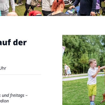
uf der
Uhr
und freitags –
adion