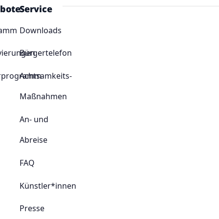
bote
Service
ramm
Downloads
vierungen
Bürgertelefon
rprogramm
Achtsamkeits-
Maßnahmen
An- und
Abreise
FAQ
Künstler*innen
Presse