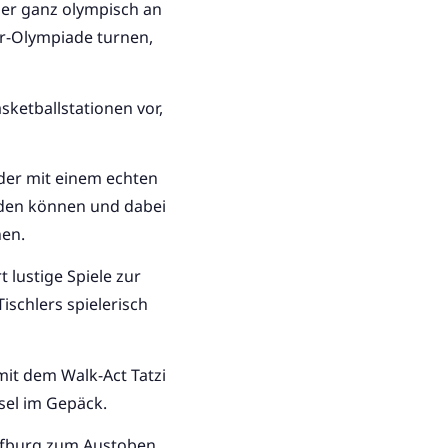
ler ganz olympisch an
er-Olympiade turnen,
sketballstationen vor,
der mit einem echten
nden können und dabei
nen.
t lustige Spiele zur
ischlers spielerisch
it dem Walk-Act Tatzi
sel im Gepäck.
üpfburg zum Austoben