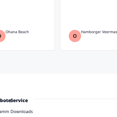
Ohana Beach
Hamborger Veermas
bote
Service
ramm
Downloads