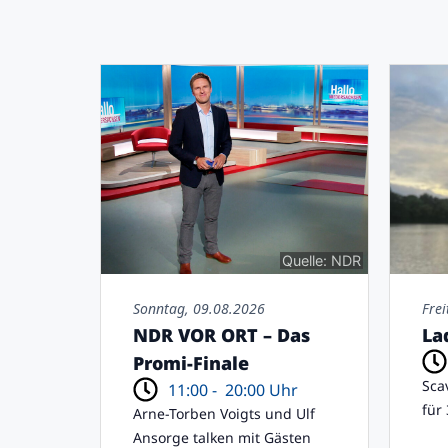
Quelle: NDR
Sonntag, 09.08.2026
Fre
NDR VOR ORT – Das
La
Promi-Finale
Sca
11:00 -
20:00 Uhr
für
Arne-Torben Voigts und Ulf
Ansorge talken mit Gästen