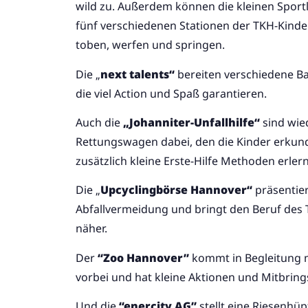
wild zu. Außerdem können die kleinen Sport
fünf verschiedenen Stationen der TKH-Kind
toben, werfen und springen.
Die „
next talents“
bereiten verschiedene Ba
die viel Action und Spaß garantieren.
Auch die
„Johanniter-Unfallhilfe“
sind wie
Rettungswagen dabei, den die Kinder erku
zusätzlich kleine Erste-Hilfe Methoden erler
Die „
Upcyclingbörse Hannover“
präsentier
Abfallvermeidung und bringt den Beruf des T
näher.
Der
“Zoo Hannover”
kommt in Begleitung m
vorbei und hat kleine Aktionen und Mitbring
Und die
“enercity AG”
stellt eine Riesenh