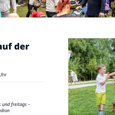
uf der
Uhr
und freitags –
adion