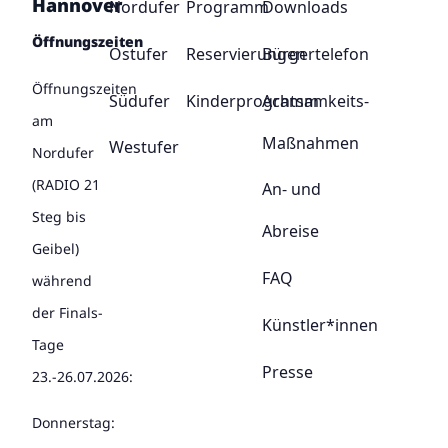
Hannover
Nordufer
Programm
Downloads
Öffnungszeiten
Ostufer
Reservierungen
Bürgertelefon
Öffnungszeiten
Südufer
Kinderprogramm
Achtsamkeits-
am
Maßnahmen
Westufer
Nordufer
(RADIO 21
An- und
Steg bis
Abreise
Geibel)
FAQ
während
der Finals-
Künstler*innen
Tage
Presse
23.-26.07.2026:
Donnerstag: