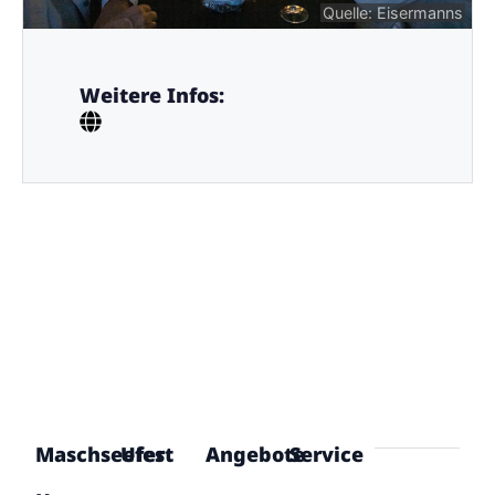
Quelle: Eisermanns
Weitere Infos:
Maschseefest
Ufer
Angebote
Service