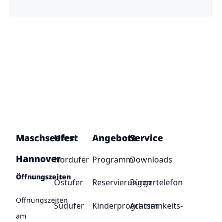
Maschseefest
Ufer
Angebote
Service
Hannover
Nordufer
Programm
Downloads
Öffnungszeiten
Ostufer
Reservierungen
Bürgertelefon
Öffnungszeiten
Südufer
Kinderprogramm
Achtsamkeits-
am