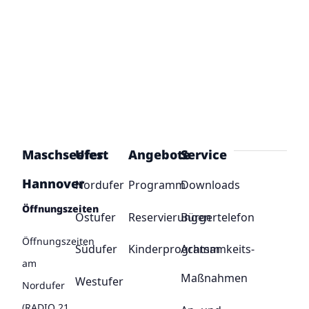
Maschseefest
Ufer
Angebote
Service
Hannover
Nordufer
Programm
Downloads
Öffnungszeiten
Ostufer
Reservierungen
Bürgertelefon
Öffnungszeiten
Südufer
Kinderprogramm
Achtsamkeits-
am
Maßnahmen
Westufer
Nordufer
(RADIO 21