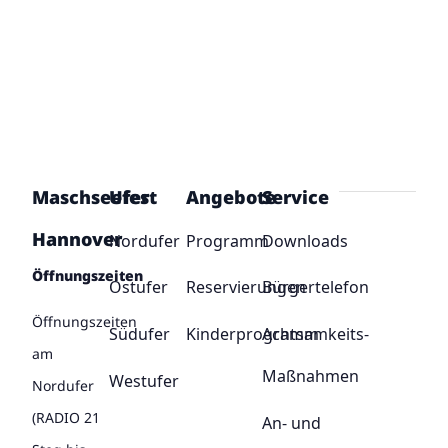
Maschseefest
Ufer
Angebote
Service
Hannover
Nordufer
Programm
Downloads
Öffnungszeiten
Ostufer
Reservierungen
Bürgertelefon
Öffnungszeiten
Südufer
Kinderprogramm
Achtsamkeits-
am
Maßnahmen
Westufer
Nordufer
(RADIO 21
An- und