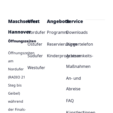
Maschseefest
Ufer
Angebote
Service
Hannover
Nordufer
Programm
Downloads
Öffnungszeiten
Ostufer
Reservierungen
Bürgertelefon
Öffnungszeiten
Südufer
Kinderprogramm
Achtsamkeits-
am
Maßnahmen
Westufer
Nordufer
(RADIO 21
An- und
Steg bis
Abreise
Geibel)
FAQ
während
der Finals-
Künstler*innen