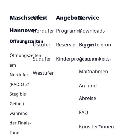
Maschseefest
Ufer
Angebote
Service
Hannover
Nordufer
Programm
Downloads
Öffnungszeiten
Ostufer
Reservierungen
Bürgertelefon
Öffnungszeiten
Südufer
Kinderprogramm
Achtsamkeits-
am
Maßnahmen
Westufer
Nordufer
(RADIO 21
An- und
Steg bis
Abreise
Geibel)
FAQ
während
der Finals-
Künstler*innen
Tage