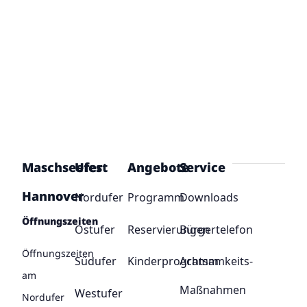
Maschseefest
Ufer
Angebote
Service
Hannover
Nordufer
Programm
Downloads
Öffnungszeiten
Ostufer
Reservierungen
Bürgertelefon
Öffnungszeiten
Südufer
Kinderprogramm
Achtsamkeits-
am
Maßnahmen
Westufer
Nordufer