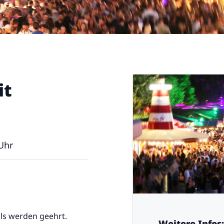
it
Uhr
ls werden geehrt.
Weitere Infos: