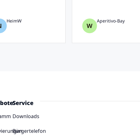
HeimW
Aperitivo-Bay
bote
Service
ramm
Downloads
vierungen
Bürgertelefon