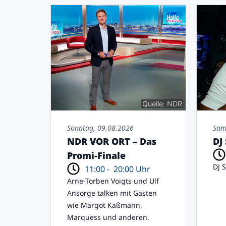
Quelle: NDR
Sonntag, 09.08.2026
Sam
NDR VOR ORT – Das
DJ
Promi-Finale
DJ 
11:00 -
20:00 Uhr
Arne-Torben Voigts und Ulf
Ansorge talken mit Gästen
wie Margot Käßmann,
Marquess und anderen.