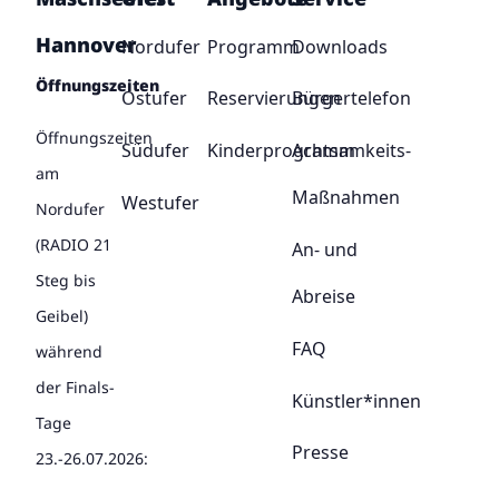
Hannover
Nordufer
Programm
Downloads
Öffnungszeiten
Ostufer
Reservierungen
Bürgertelefon
Öffnungszeiten
Südufer
Kinderprogramm
Achtsamkeits-
am
Maßnahmen
Westufer
Nordufer
(RADIO 21
An- und
Steg bis
Abreise
Geibel)
FAQ
während
der Finals-
Künstler*innen
Tage
Presse
23.-26.07.2026: