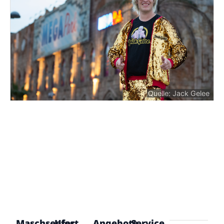
Quelle: Jack Gelee
Maschseefest
Ufer
Angebote
Service