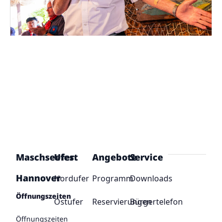
Maschseefest
Ufer
Angebote
Service
Hannover
Nordufer
Programm
Downloads
Öffnungszeiten
Ostufer
Reservierungen
Bürgertelefon
Öffnungszeiten