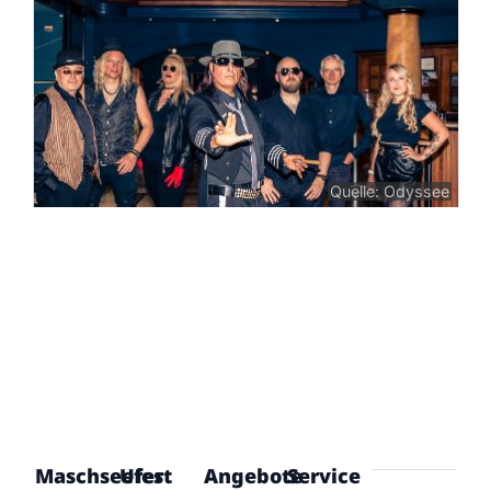
Quelle: Odyssee
Maschseefest
Ufer
Angebote
Service