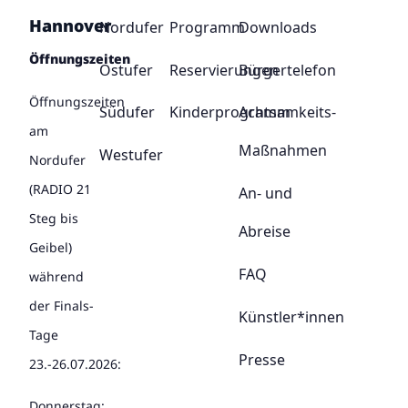
Hannover
Nordufer
Programm
Downloads
Öffnungszeiten
Ostufer
Reservierungen
Bürgertelefon
Öffnungszeiten
Südufer
Kinderprogramm
Achtsamkeits-
am
Maßnahmen
Westufer
Nordufer
(RADIO 21
An- und
Steg bis
Abreise
Geibel)
FAQ
während
der Finals-
Künstler*innen
Tage
Presse
23.-26.07.2026:
Donnerstag: