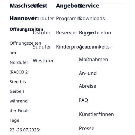
Maschseefest
Ufer
Angebote
Service
Hannover
Nordufer
Programm
Downloads
Öffnungszeiten
Ostufer
Reservierungen
Bürgertelefon
Öffnungszeiten
Südufer
Kinderprogramm
Achtsamkeits-
am
Maßnahmen
Westufer
Nordufer
(RADIO 21
An- und
Steg bis
Abreise
Geibel)
FAQ
während
der Finals-
Künstler*innen
Tage
Presse
23.-26.07.2026: