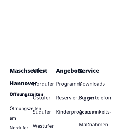
Maschseefest
Ufer
Angebote
Service
Hannover
Nordufer
Programm
Downloads
Öffnungszeiten
Ostufer
Reservierungen
Bürgertelefon
Öffnungszeiten
Südufer
Kinderprogramm
Achtsamkeits-
am
Maßnahmen
Westufer
Nordufer