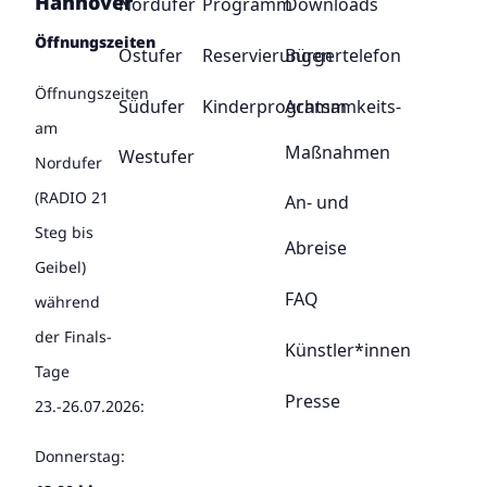
Hannover
Nordufer
Programm
Downloads
Öffnungszeiten
Ostufer
Reservierungen
Bürgertelefon
Öffnungszeiten
Südufer
Kinderprogramm
Achtsamkeits-
am
Maßnahmen
Westufer
Nordufer
(RADIO 21
An- und
Steg bis
Abreise
Geibel)
FAQ
während
der Finals-
Künstler*innen
Tage
Presse
23.-26.07.2026:
Donnerstag: