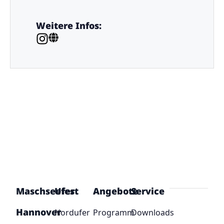
Weitere Infos:
Maschseefest
Ufer
Angebote
Service
Hannover
Nordufer
Programm
Downloads