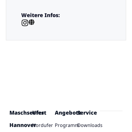
Weitere Infos:
Maschseefest
Ufer
Angebote
Service
Hannover
Nordufer
Programm
Downloads