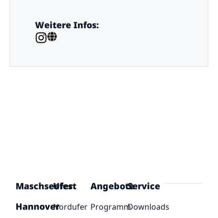
Weitere Infos:
Maschseefest
Ufer
Angebote
Service
Hannover
Nordufer
Programm
Downloads