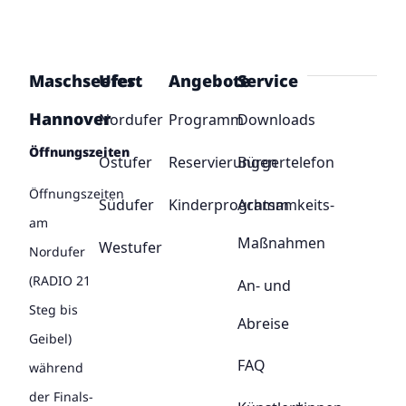
Maschseefest
Ufer
Angebote
Service
Hannover
Nordufer
Programm
Downloads
Öffnungszeiten
Ostufer
Reservierungen
Bürgertelefon
Öffnungszeiten
Südufer
Kinderprogramm
Achtsamkeits-
am
Maßnahmen
Westufer
Nordufer
(RADIO 21
An- und
Steg bis
Abreise
Geibel)
FAQ
während
der Finals-