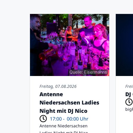
Quelle: Eisermanns
Freitag, 07.08.2026
Fre
Antenne
DJ
Niedersachsen Ladies
big
Night mit DJ Nico
17:00 -
00:00 Uhr
Antenne Niedersachsen
Ladies Night mit DJ Nico