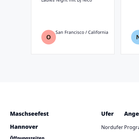
San Francisco / California
Maschseefest
Ufer
Ange
Hannover
Nordufer
Prog
Öffnungszeiten