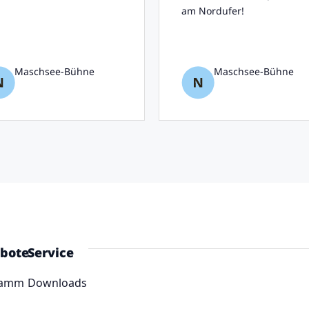
am Nordufer!
Maschsee-Bühne
Maschsee-Bühne
bote
Service
ramm
Downloads