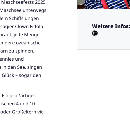
s Maschseefests 2025
 Maschsee unterwegs.
 dem Schiffsjungen
Weitere Infos:
sagier Clown Fidolo
arauf, jede Menge
 andere ozeanische
arn zu spinnen.
ennies und
 in den See, singen
s Glück – sogar den
. Ein großartiges
wischen 4 und 10
 oder Großeltern viel