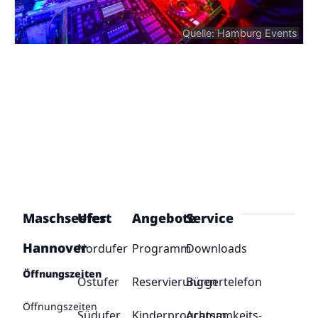
Quelle: Hamburg Events
Maschseefest
Ufer
Angebote
Service
Hannover
Nordufer
Programm
Downloads
Öffnungszeiten
Ostufer
Reservierungen
Bürgertelefon
Öffnungszeiten
Südufer
Kinderprogramm
Achtsamkeits-