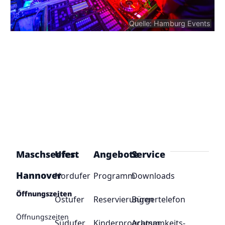
Quelle: Hamburg Events
Maschseefest
Ufer
Angebote
Service
Hannover
Nordufer
Programm
Downloads
Öffnungszeiten
Ostufer
Reservierungen
Bürgertelefon
Öffnungszeiten
Südufer
Kinderprogramm
Achtsamkeits-