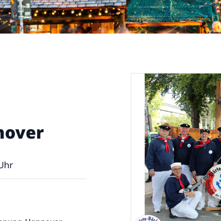
nover
Uhr