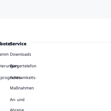
bote
Service
ramm
Downloads
vierungen
Bürgertelefon
rprogramm
Achtsamkeits-
Maßnahmen
An- und
Abreise