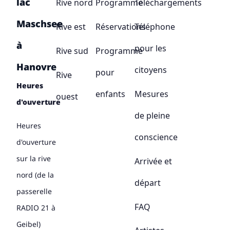
lac
Rive nord
Programme
Téléchargements
Maschsee
Rive est
Réservations
Téléphone
à
pour les
Rive sud
Programme
Hanovre
citoyens
pour
Rive
Heures
enfants
Mesures
ouest
d'ouverture
de pleine
Heures
conscience
d'ouverture
sur la rive
Arrivée et
nord (de la
départ
passerelle
FAQ
RADIO 21 à
Geibel)