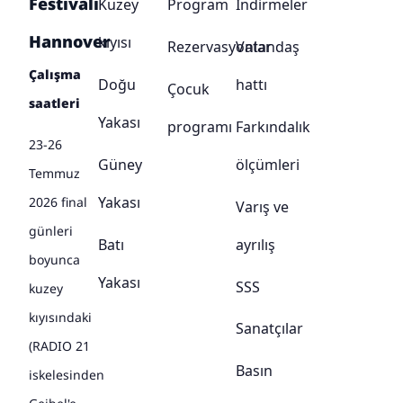
Festivali
Kuzey
Program
İndirmeler
Hannover
kıyısı
Rezervasyonlar
Vatandaş
Çalışma
Doğu
hattı
Çocuk
saatleri
Yakası
programı
Farkındalık
23-26
Güney
ölçümleri
Temmuz
Yakası
2026 final
Varış ve
günleri
Batı
ayrılış
boyunca
Yakası
SSS
kuzey
kıyısındaki
Sanatçılar
(RADIO 21
Basın
iskelesinden