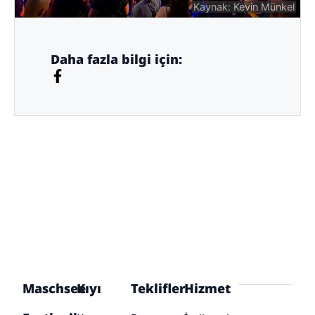
Kaynak: Kevin Münkel
Daha fazla bilgi için:
Maschsee
Kıyı
Teklifler
Hizmet