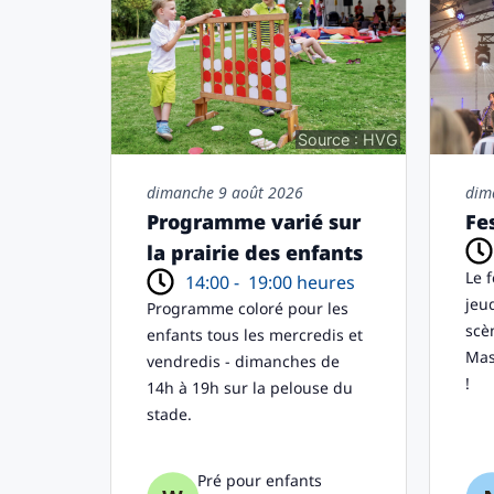
Source : HVG
dimanche 9 août 2026
dim
Programme varié sur
Fe
la prairie des enfants
Le f
14:00 -
19:00 heures
jeu
Programme coloré pour les
scè
enfants tous les mercredis et
Mas
vendredis - dimanches de
!
14h à 19h sur la pelouse du
stade.
Pré pour enfants