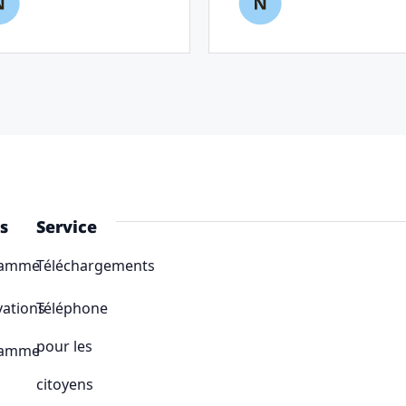
s
Service
ramme
Téléchargements
vations
Téléphone
pour les
ramme
citoyens