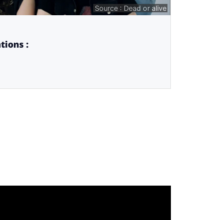
Source : Dead or alive
tions :