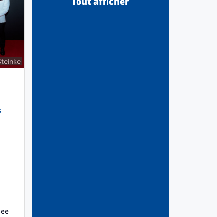
Tout afficher
Steinke
s
see