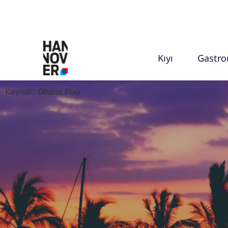
Kıyı
Gastr
Kaynak: Ohana Plajı