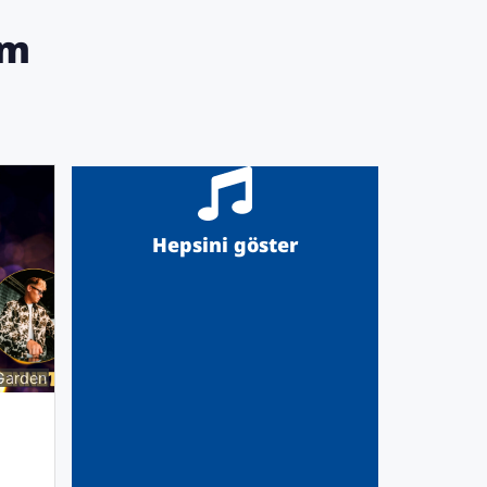
am
Hepsini göster
Garden