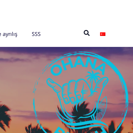
 ayrılış
SSS