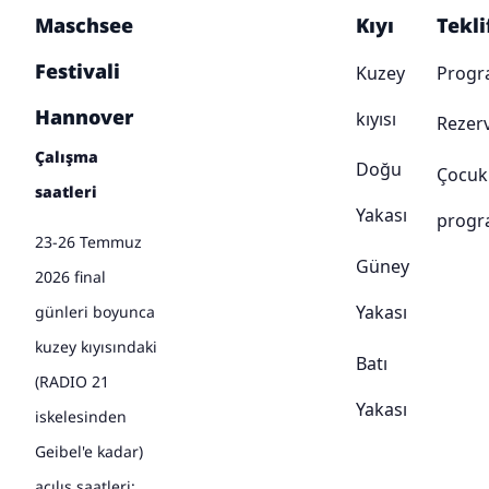
Maschsee
Kıyı
Tekli
Festivali
Kuzey
Prog
Hannover
kıyısı
Rezer
Çalışma
Doğu
Çocuk
saatleri
Yakası
progr
23-26 Temmuz
Güney
2026 final
Yakası
günleri boyunca
kuzey kıyısındaki
Batı
(RADIO 21
Yakası
iskelesinden
Geibel'e kadar)
açılış saatleri: