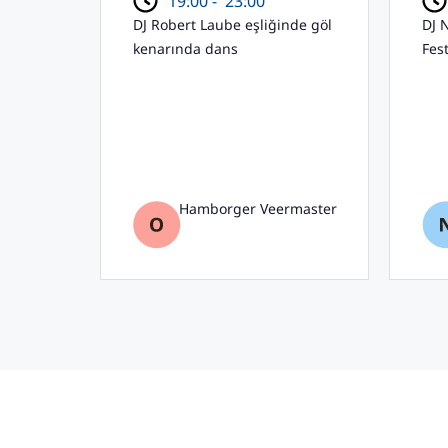
19:00 -
23:00
DJ Robert Laube eşliğinde göl
DJ 
kenarında dans
Fest
Hamborger Veermaster