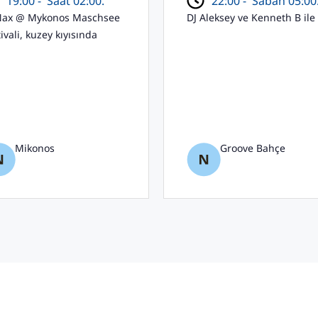
19:00 -
Saat 02:00.
22:00 -
Sabah 05:00
Nax @ Mykonos Maschsee
DJ Aleksey ve Kenneth B ile
ivali, kuzey kıyısında
Mikonos
Groove Bahçe