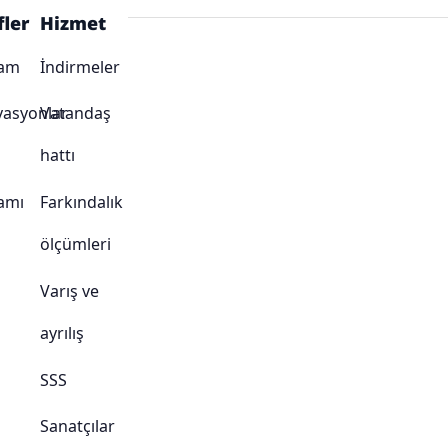
fler
Hizmet
ram
İndirmeler
vasyonlar
Vatandaş
hattı
amı
Farkındalık
ölçümleri
Varış ve
ayrılış
SSS
Sanatçılar