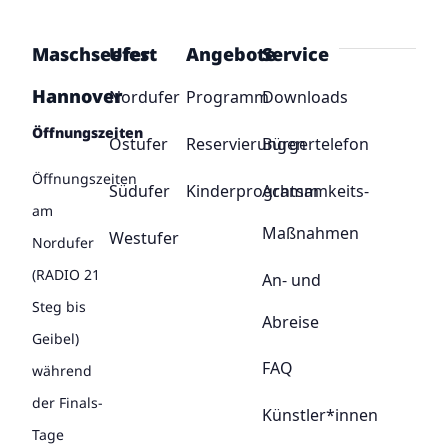
Maschseefest
Ufer
Angebote
Service
Hannover
Nordufer
Programm
Downloads
Öffnungszeiten
Ostufer
Reservierungen
Bürgertelefon
Öffnungszeiten
Südufer
Kinderprogramm
Achtsamkeits-
am
Maßnahmen
Westufer
Nordufer
(RADIO 21
An- und
Steg bis
Abreise
Geibel)
FAQ
während
der Finals-
Künstler*innen
Tage